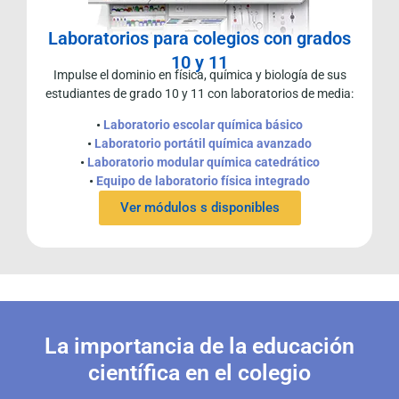
Laboratorios para colegios con grados
10 y 11
Impulse el dominio en física, química y biología de sus
estudiantes de grado 10 y 11 con laboratorios de media:
•
Laboratorio escolar química básico
•
Laboratorio portátil química avanzado
•
Laboratorio modular química catedrático
•
Equipo de laboratorio física integrado
Ver módulos s disponibles
La importancia de la educación
científica en el colegio