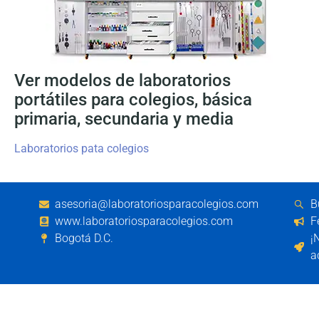
Ver modelos de laboratorios
portátiles para colegios, básica
primaria, secundaria y media
Laboratorios pata colegios
asesoria@laboratoriosparacolegios.com
B
www.laboratoriosparacolegios.com
F
Bogotá D.C.
¡
a