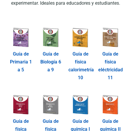
experimentar. Ideales para educadores y estudiantes.
Guía de
Guía de
Guía de
Guía de
Primaria 1
Biología 6
física
física
a 5
a 9
calorimetría
eléctricidad
10
11
Guía de
Guía de
Guía de
Guía de
física
física
química I
química II