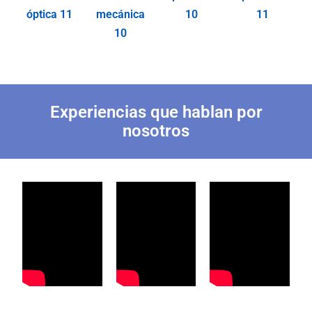
óptica 11
mecánica
10
11
10
Experiencias que hablan por
nosotros